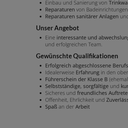
Einbau und Sanierung von
Trinkwa
Reparaturen
von Badeinrichtungen
Reparaturen sanitärer Anlagen
und
Unser Angebot
Eine
interessante und abwechslun
und erfolgreichen Team.
Gewünschte Qualifikationen
Erfolgreich abgeschlossene Beru
Idealerweise
Erfahrung
in den obe
Führerschein der Klasse B
(ehemals
Selbstständige, sorgfältige
und
ku
Sicheres und
freundliches Auftret
Offenheit, Ehrlichkeit und
Zuverläss
Spaß
an der
Arbeit