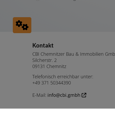
Footer - Kontaktdaten und Öffnungszeit
Kontakt
CBI Chemnitzer Bau & Immobilien Gm
Silcherstr. 2
09131 Chemnitz
Telefonisch erreichbar unter:
+49 371 50344390
E-Mail:
info@cbi.gmbh