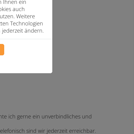
m Ihnen ein
okies auch
utzen. Weitere
tzten Technologien
 jederzeit ändern.
n
e ich gerne ein unverbindliches und
efonisch sind wir jederzeit erreichbar.