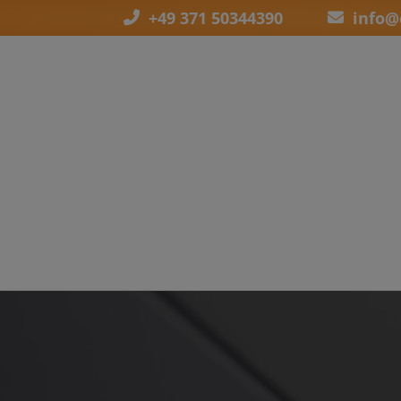
+49 371 50344390
info@