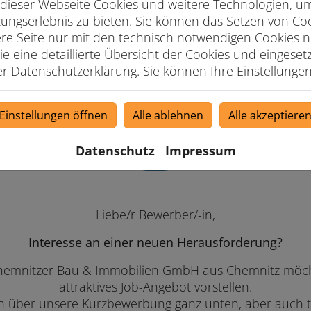
dieser Webseite Cookies und weitere Technologien, u
ungserlebnis zu bieten. Sie können das Setzen von Co
e Seite nur mit den technisch notwendigen Cookies n
e eine detaillierte Übersicht der Cookies und eingese
er Datenschutzerklärung. Sie können Ihre Einstellungen
Einstellungen öffnen
Alle ablehnen
Alle akzeptiere
Datenschutz
Impressum
Liebe/r Bewerber/-in,
Interesse an einer neuen Herausforderung?
Chemnitzer Bau & Immobilien GmbH aus Chemnitz möcht
attraktives Job-Angebot vorstellen.
ch über unsere Kurzbewerbung ganz unten, aber auch tel