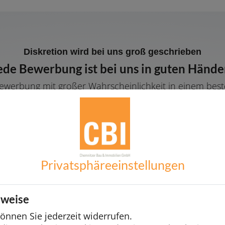
Diskretion wird bei uns groß geschrieben
ede Bewerbung ist bei uns in guten Hände
er Bewerbung mit großer Wahrscheinlichkeit in einem bes
ion selbstverständlich. Wir freuen uns über kompetent
Zum Bewerbungsformular
Privatsphäre­einstellungen
nweise
nnen Sie jederzeit widerrufen.
Persönlicher Ansprechpartner